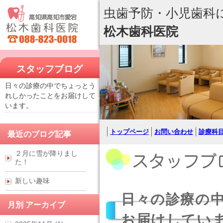
虫歯予防・小児歯科
松木歯科医院
スタッフブログ
日々の診療の中でちょっとう
れしかったことをお届けして
います。
トップページ
お問い合わせ
診療科
最近のブログ記事
２月に雪が降りまし
た！
新しい趣味
日々の診療の
月別 アーカイブ
お届けしてい